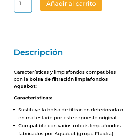
Añadir al carrito
de
filtración
limpiafondos
Aquabot
cantidad
Descripción
Características y limpiafondos compatibles
con la
bolsa de filtración limpiafondos
Aquabot:
Características:
Sustituye la bolsa de filtración deteriorada o
en mal estado por este repuesto original.
Compatible con varios robots limpiafondos
fabricados por Aquabot (grupo Fluidra)