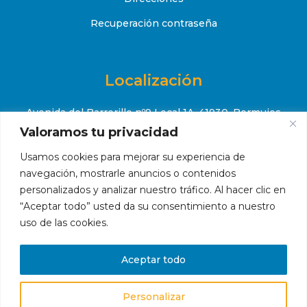
Recuperación contraseña
Localización
Avenida del Barrerillo nº9 Local 1A, 41930, Bormujos
(Sevilla)
Valoramos tu privacidad
+34 651 52 88 08
Usamos cookies para mejorar su experiencia de

navegación, mostrarle anuncios o contenidos
contacto@makropiscinas.com

personalizados y analizar nuestro tráfico. Al hacer clic en
“Aceptar todo” usted da su consentimiento a nuestro
uso de las cookies.
Hola, ¿en qué podemos ayudarte?
Aceptar todo
Personalizar
© 2023 Makropiscinas