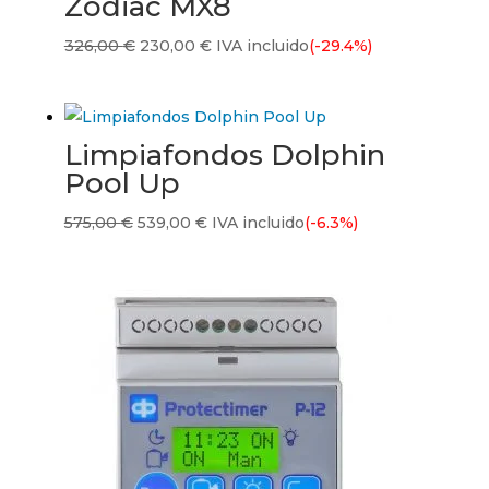
Zodiac MX8
El
El
326,00
€
230,00
€
IVA incluido
(-29.4%)
precio
precio
original
actual
era:
es:
Limpiafondos Dolphin
326,00 €.
230,00 €.
Pool Up
El
El
575,00
€
539,00
€
IVA incluido
(-6.3%)
precio
precio
original
actual
era:
es:
575,00 €.
539,00 €.