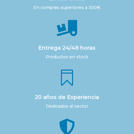
En compras superiores a 300€

Entrega 24/48 horas
Productos en stock

20 años de Experiencia
Dedicados al sector
