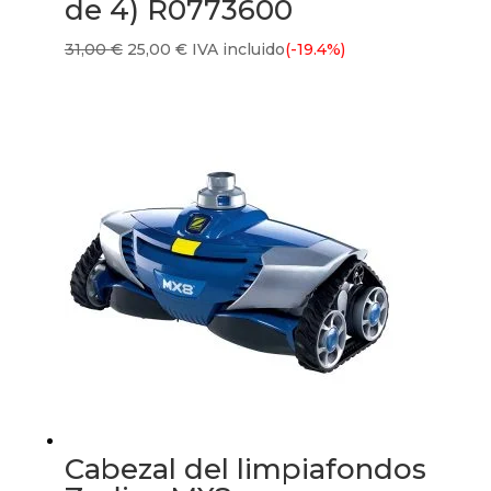
de 4) R0773600
El
El
31,00
€
25,00
€
IVA incluido
(-19.4%)
precio
precio
original
actual
era:
es:
31,00 €.
25,00 €.
Cabezal del limpiafondos