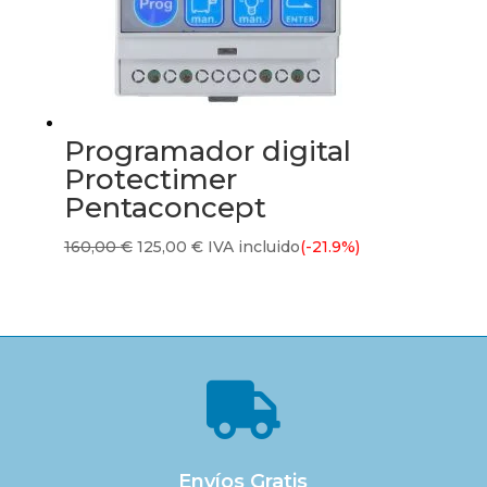
Programador digital
Protectimer
Pentaconcept
El
El
160,00
€
125,00
€
IVA incluido
(-21.9%)
precio
precio
original
actual
era:
es:
160,00 €.
125,00 €.

Envíos Gratis