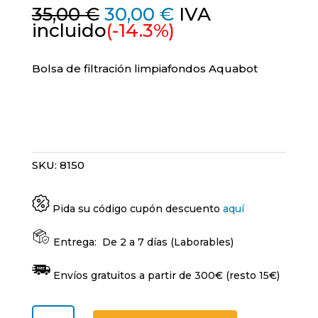
El
El
35,00
€
30,00
€
IVA
precio
precio
incluido
(-14.3%)
original
actual
era:
es:
Bolsa de filtración limpiafondos Aquabot
35,00 €.
30,00 €.
SKU:
8150
Pida su código cupón descuento
aquí
Entrega:
De 2 a 7 días (Laborables)
Envíos gratuitos a partir de 300€ (resto 15€)
Bolsa