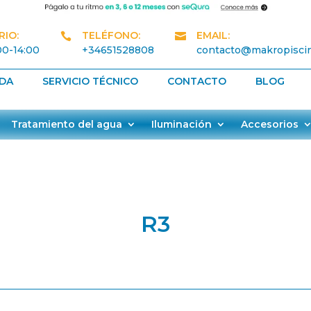
IO:
TELÉFONO:
EMAIL:


00-14:00
+34651528808
contacto@makropisci
NDA
SERVICIO TÉCNICO
CONTACTO
BLOG
Tratamiento del agua
Iluminación
Accesorios
R3