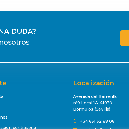
UNA DUDA?
nosotros
te
Localización
ta
Avenida del Barrerillo
nº9 Local 1A, 41930,
Bormujos (Sevilla)
ones
+34 651 52 88 08

ación contraseña