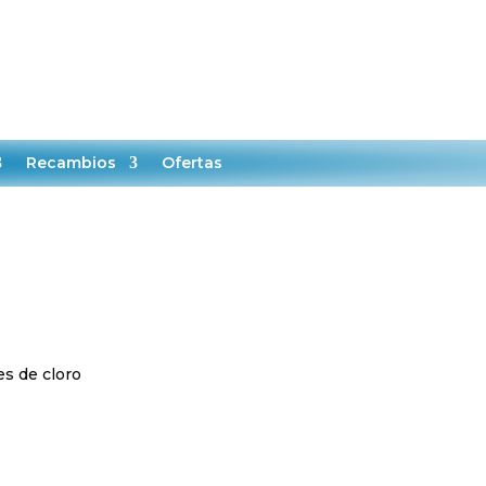
nas.com

0
MI CUENTA
CARRITO
Recambios
Ofertas
s de cloro