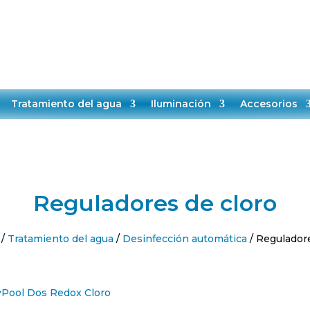
IO:
TELÉFONO:
EMAIL:
00-14:00
+34651528808
contacto@makropisci
NDA
SERVICIO TÉCNICO
CONTACTO
BLOG
Tratamiento del agua
Iluminación
Accesorios
Reguladores de cloro
/
Tratamiento del agua
/
Desinfección automática
/ Reguladore