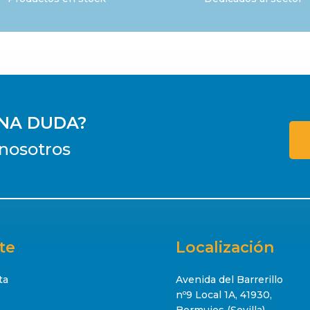
UNA DUDA?
nosotros
te
Localización
ta
Avenida del Barrerillo
nº9 Local 1A, 41930,
Bormujos (Sevilla)