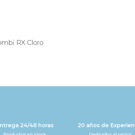
Combi RX Cloro
ntrega 24/48 horas
20 años de Experien
Productos en stock
Dedicados al sector