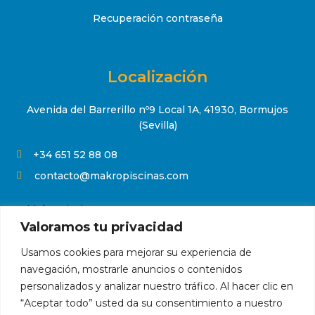
Recuperación contraseña
Localización
Avenida del Barrerillo nº9 Local 1A, 41930, Bormujos
(Sevilla)
+34 651 52 88 08

contacto@makropiscinas.com

Valoramos tu privacidad
Usamos cookies para mejorar su experiencia de
navegación, mostrarle anuncios o contenidos
© 2023 Makropiscinas
personalizados y analizar nuestro tráfico. Al hacer clic en
“Aceptar todo” usted da su consentimiento a nuestro
Aviso legal
|
Condiciones de compra
|
Política de