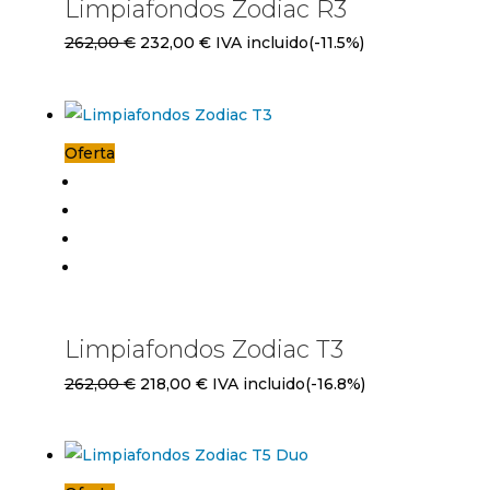
Limpiafondos Zodiac R3
El
El
262,00
€
232,00
€
IVA incluido
(-11.5%)
precio
precio
original
actual
era:
es:
Oferta
262,00 €.
232,00 €.
Limpiafondos Zodiac T3
El
El
262,00
€
218,00
€
IVA incluido
(-16.8%)
precio
precio
original
actual
era:
es: