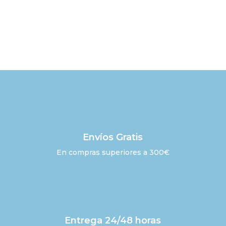
original
actual
era:
es:
169,99 €.
140,49 €.
Envíos Gratis
En compras superiores a 300€
Entrega 24/48 horas