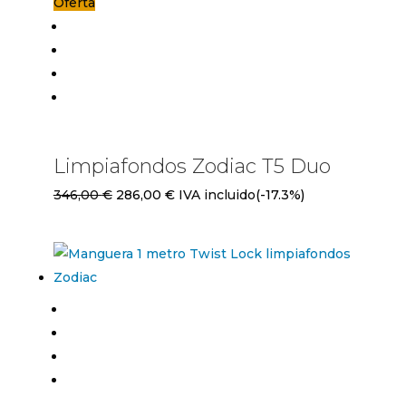
Oferta
262,00 €.
218,00 €.
Limpiafondos Zodiac T5 Duo
El
El
346,00
€
286,00
€
IVA incluido
(-17.3%)
precio
precio
original
actual
era:
es:
346,00 €.
286,00 €.