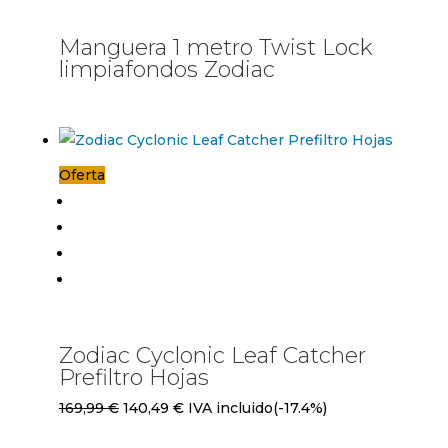
Manguera 1 metro Twist Lock
limpiafondos Zodiac
Oferta
Zodiac Cyclonic Leaf Catcher
Prefiltro Hojas
El
El
169,99
€
140,49
€
IVA incluido
(-17.4%)
precio
precio