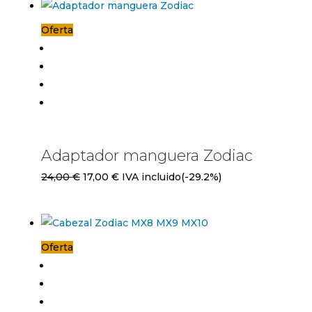
Oferta
Adaptador manguera Zodiac
El
El
24,00
€
17,00
€
IVA incluido
(-29.2%)
precio
precio
original
actual
era:
es:
Oferta
24,00 €.
17,00 €.