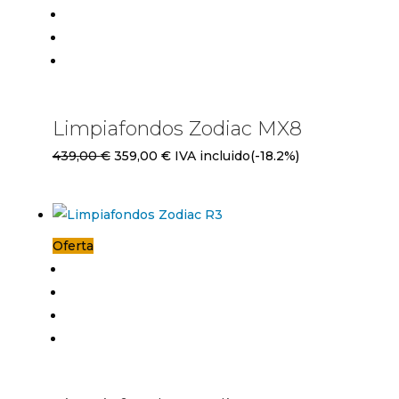
Limpiafondos Zodiac MX8
El
El
439,00
€
359,00
€
IVA incluido
(-18.2%)
precio
precio
original
actual
era:
es:
Oferta
439,00 €.
359,00 €.