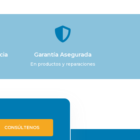

cia
Garantía Asegurada
En productos y reparaciones
CONSÚLTENOS