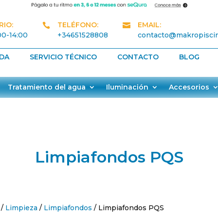
IO:
TELÉFONO:
EMAIL:


00-14:00
+34651528808
contacto@makropisci
NDA
SERVICIO TÉCNICO
CONTACTO
BLOG
Tratamiento del agua
Iluminación
Accesorios
Limpiafondos PQS
/
Limpieza
/
Limpiafondos
/ Limpiafondos PQS