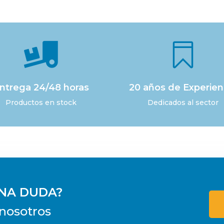


ntrega 24/48 horas
20 años de Experien
Productos en stock
Dedicados al sector
UNA DUDA?
nosotros