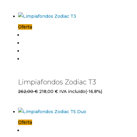
precio
precio
original
actual
era:
es:
Oferta
262,00 €.
232,00 €.
Limpiafondos Zodiac T3
El
El
262,00
€
218,00
€
IVA incluido
(-16.8%)
precio
precio
original
actual
era:
es:
Oferta
262,00 €.
218,00 €.