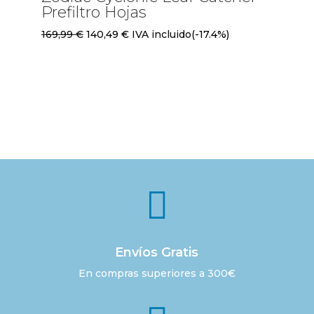
Prefiltro Hojas
El
El
169,99
€
140,49
€
IVA incluido
(-17.4%)
precio
precio
original
actual
era:
es:
169,99 €.
140,49 €.

Envíos Gratis
En compras superiores a 300€