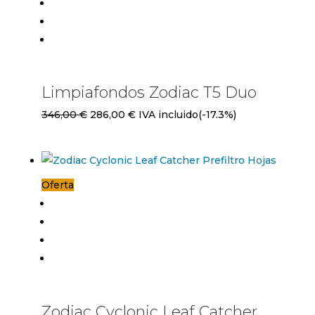
Limpiafondos Zodiac T5 Duo
El
El
346,00
€
286,00
€
IVA incluido
(-17.3%)
precio
precio
original
actual
era:
es:
Oferta
346,00 €.
286,00 €.
Zodiac Cyclonic Leaf Catcher