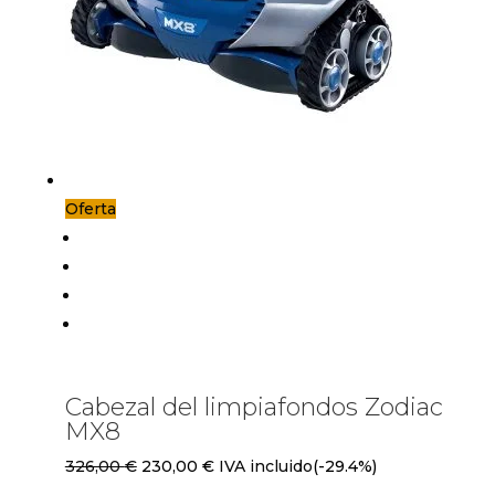
Oferta
Cabezal del limpiafondos Zodiac
MX8
El
El
326,00
€
230,00
€
IVA incluido
(-29.4%)
precio
precio