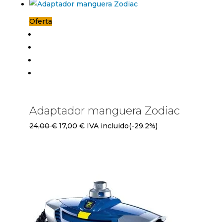
Oferta
Adaptador manguera Zodiac
El
El
24,00
€
17,00
€
IVA incluido
(-29.2%)
precio
precio
original
actual
era:
es:
24,00 €.
17,00 €.